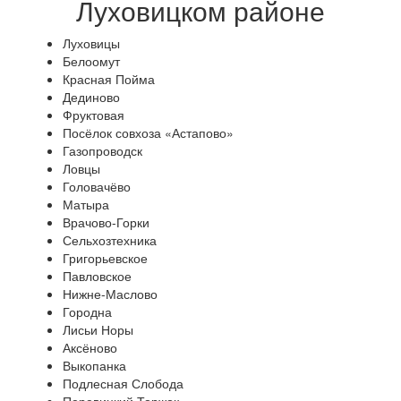
Луховицком районе
Луховицы
Белоомут
Красная Пойма
Дединово
Фруктовая
Посёлок совхоза «Астапово»
Газопроводск
Ловцы
Головачёво
Матыра
Врачово-Горки
Сельхозтехника
Григорьевское
Павловское
Нижне-Маслово
Городна
Лисьи Норы
Аксёново
Выкопанка
Подлесная Слобода