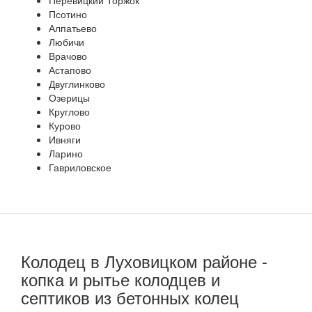
Перевицкий Торжок
Псотино
Алпатьево
Любичи
Врачово
Астапово
Двуглинково
Озерицы
Круглово
Курово
Ивняги
Ларино
Гавриловское
Колодец в Луховицком районе -
копка и рытье колодцев и
септиков из бетонных колец