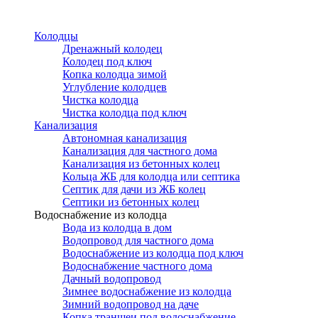
Перейти
к
Колодцы
основному
Дренажный колодец
содержанию
Колодец под ключ
Копка колодца зимой
Углубление колодцев
Чистка колодца
Чистка колодца под ключ
Канализация
Автономная канализация
Канализация для частного дома
Канализация из бетонных колец
Кольца ЖБ для колодца или септика
Септик для дачи из ЖБ колец
Септики из бетонных колец
Водоснабжение из колодца
Вода из колодца в дом
Водопровод для частного дома
Водоснабжение из колодца под ключ
Водоснабжение частного дома
Дачный водопровод
Зимнее водоснабжение из колодца
Зимний водопровод на даче
Копка траншеи под водоснабжение