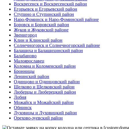
Воскресенск и Воскресенский район
Егорьевск и Егорьевский район
Ступино и Ступинский район
Наро-Фоминск и Наро-Фоминский районе
Боровск и Боровский район
Жуков и Жуковский районе
Звенигород
Клин и Клинский район
Солнечногорск и Солнечногорский районе
Балашиха и Балашихинский район
Балабаново
Малоярославец
Коломна и Коломенский район
Бронницы
Ленинский район
Одинцово и Одинцовский район
Щелково и Щелковский район
Люберцы и Люберецкий район
Лобня
Можайск и Можайский район
Обнинск
Луховицы и Луховицкий район
Орехово-зуевский район