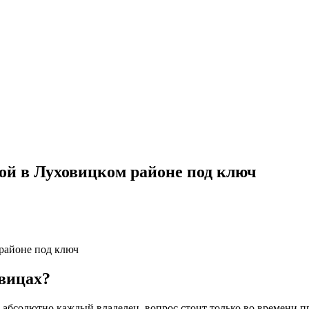
кой в Луховицком районе под ключ
 районе под ключ
овицах?
абсолютно каждый владелец, вопрос стоит только во времени пр