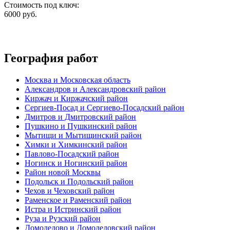
Стоимость под ключ:
6000
руб.
География работ
Москва и Московская область
Александров и Александровский район
Киржач и Киржачский район
Сергиев-Посад и Сергиево-Посадский район
Дмитров и Дмитровский район
Пушкино и Пушкинский район
Мытищи и Мытищинский район
Химки и Химкинский район
Павлово-Посадский район
Ногинск и Ногинский район
Район новой Москвы
Подольск и Подольский район
Чехов и Чеховский район
Раменское и Раменский район
Истра и Истринский район
Руза и Рузский район
Домодедово и Домодедовский район