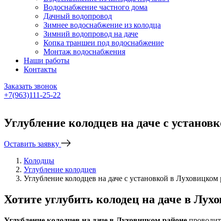
Водоснабжение частного дома
Дачный водопровод
Зимнее водоснабжение из колодца
Зимний водопровод на даче
Копка траншеи под водоснабжение
Монтаж водоснабжения
Наши работы
Контакты
Заказать звонок
+7(963)111-25-22
Написать в Telegram
Углубление колодцев на даче с установ
Оставить заявку
Колодцы
Углубление колодцев
Углубление колодцев на даче с установкой в Луховицком
Хотите углубить колодец на даче в Лух
Углубление колодцев на даче в Луховицком районе
проводит 